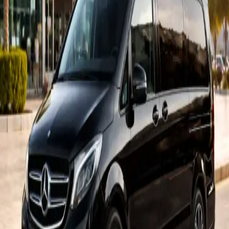
Baf Havalimanı ile Sky Lounge Kyrenia arasında 7/24 özel transfer
hizmeti sunuyoruz.
Profesyonel sürücülerimiz ve konforlu araçlarımız ile güvenli ve
zamanında ulaşım sağlıyoruz.
Online Rezervasyon Artık Aktif
Ercan Havalimanı transferi ve VIP taksi rezervasyonunuzu artık
online yapabilirsiniz. Yolculuk bilgilerinizi gönderin, ekibimiz kısa
sürede sizinle iletişime geçsin.
Rezervasyon Yap
Taksi Mehmet
Girne, Alsancak, Lapta ve Ercan Havalimanı transferleri için 7/24
VIP taksi hizmeti.
Hızlı Linkler
Ana Sayfa
Rezervasyon
Girne, Alsancak ve Lapta
Ercan Havalimanı