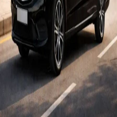
Transfer
Oteller
İletişim
İş Ortakları
Tourist
Cyprus44 – North Cyprus Guide
TripAdvisor
İletişim
+90 533 849 1287
WhatsApp
Ulus Sokak
Alsancak
,
Kyrenia
99350
,
CY
⭐ Google'da Yorum Yap
©
2026
Taksi Mehmet
“Taksi Mehmet” adıyla açılan sahte sitelere karşı dikkatli olun.
Resmi web sitemiz
taksimehmet.com
.
🔒 Müşteri bilgileriniz gizlidir. İletişim bilgileriniz, rezervasyon
detaylarınız ve kişisel verileriniz hiçbir kişi, kurum veya üçüncü
taraf ile paylaşılmaz ve ticari amaçla kullanılmaz.
Hatalı bağlantı, yanlış bilgi, fiyat tutarsızlığı, yazım hatası veya
teknik bir sorun mu gördünüz?
Web sitesi sorununu bildirin
.