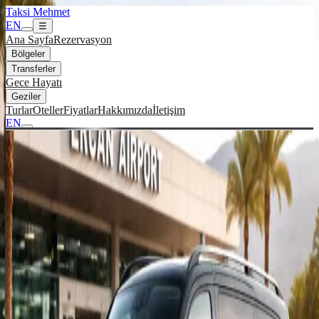
Taksi Mehmet
EN
☰
Ana Sayfa
Rezervasyon
Bölgeler
Transferler
Gece Hayatı
Geziler
Turlar
Oteller
Fiyatlar
Hakkımızda
İletişim
EN
Baf Havalimanı → Sky Lounge
Kyrenia Transfer
Baf Havalimanı → Sky Lounge Kyrenia arası 7/24 VIP transfer
hizmeti
Hemen Ara
WhatsApp Mesaj
Baf Havalimanı → Sky Lounge Kyrenia
Transfer Hizmeti